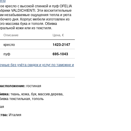
ое кресло с высокой спинкой и пуф OFELIA
абрики VALDICHIENTI. Эти восхитительные
ам незабываемые ощущения тепла и уюта
бочего дня. Корпус мебели изготовлен из
го массива бука и тополя. Обивка
ральной кожи или из текстиля.
Описание
Цена, €
9
кресло
1423-2147
пуф
695-1043
ные без учёта скидок и услуг по таможне и
расположение:
гостиная
бивка:
ткань, кожа, бук, массив дерева,
бивка текстильная, тополь
ая
ства:
Италия