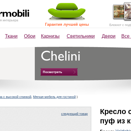
я интерьера
Гарантия лучшей цены
Блокнот с под
Ткани
Обои
Карнизы
Светильники
Двери
Все
ла с высокой спинкой
,
Мягкая мебель для гостиной
)
Кресло 
следующий товар
пуф из 
Valdichi