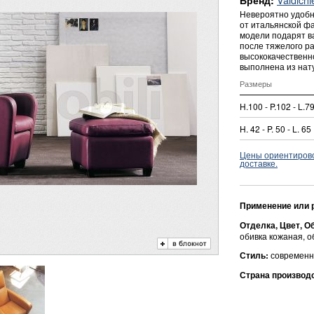
Бренд:
Невероятно удобн
от итальянской ф
модели подарят в
после тяжелого ра
высококачественно
выполнена из нату
Размеры
H.100 - P.102 - L.7
H. 42 - P. 50 - L. 65
Цены ориентировоч
доставке.
Применение или 
Отделка, Цвет, О
обивка кожаная, о
Стиль:
современн
Страна производ