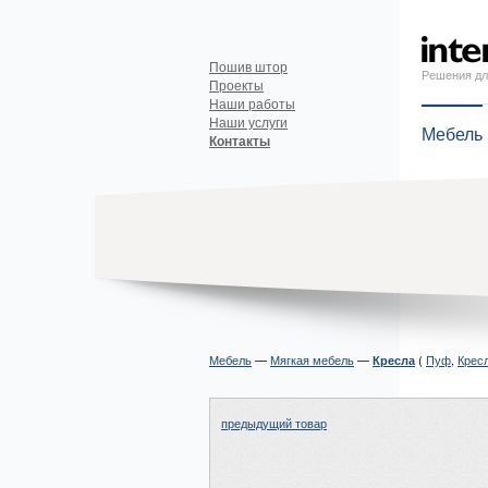
Пошив штор
Решения дл
Проекты
Наши работы
Наши услуги
Мебель
Контакты
Мебель
—
Мягкая мебель
—
(
Пуф
,
Крес
Кресла
предыдущий товар