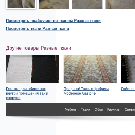
Посмотреть прайс-лист по тканям Разные ткани
Посмотреть
ткани
Разные ткани
Другие товары Разные ткани
Рогожка для обивки как
Продано! Ткань с фабрики
Гобеле
внутри помещения так и
Modenese Gastone
снаружи
Мебель
Ткани
Обои
Карнизы
Свети