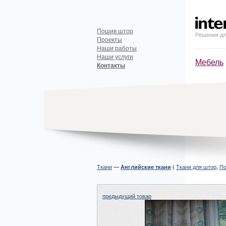
Пошив штор
Решения дл
Проекты
Наши работы
Наши услуги
Мебель
Контакты
Ткани
—
(
Ткани для штор
,
По
Английские ткани
предыдущий товар