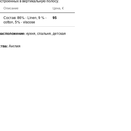
ыстроенных в вертикальную полосу.
Описание
Цена, €
Состав: 86% - Linen, 9 % -
95
cotton, 5% - viscose
расположение:
кухня, спальня, детская
ства:
Англия