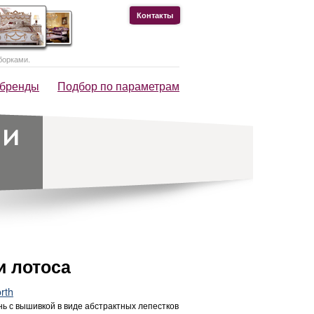
Контакты
борками.
 бренды
Подбор по параметрам
и лотоса
rth
нь с вышивкой в виде абстрактных лепестков