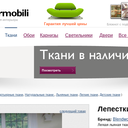
я интерьера
Гарантия лучшей цены
Блокнот с под
Ткани
Обои
Карнизы
Светильники
Двери
Все
ртьерные ткани
,
Натуральные ткани
,
Льняные ткани
,
Легкие ткани
,
Детские ткани
)
Лепестк
следующий товар
Blendwo
Бренд:
Легкая льяная тка