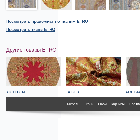
Посмотреть прайс-лист по тканям ETRO
Посмотреть
ткани
ETRO
Другие товары ETRO
ABUTILON
TAIBUS
ARDISI
Мебель
Ткани
Обои
Карнизы
Свети