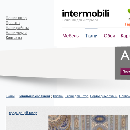
Пошив штор
Решения для интерьера
Проекты
Га
Наши работы
Наши услуги
Мебель
Ткани
Обои
Кар
Контакты
Ткани
—
(
Хлопок
,
Ткани для штор
,
Портьерные ткани
,
Обивоч
Итальянские ткани
предыдущий товар