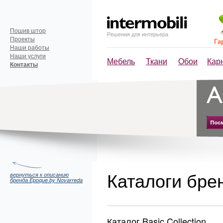
Пошив штор
Решения для интерьера
Проекты
Га
Наши работы
Наши услуги
Мебель
Ткани
Обои
Кар
Контакты
Каталоги бре
вернуться к описанию
бренда Epoque by Novarreda
Каталог Basic Collection