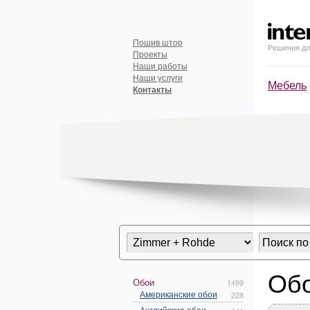
Пошив штор
Решения дл
Проекты
Наши работы
Наши услуги
Мебель
Контакты
Обо
Обои
1499
Американские обои
228
Английские обои