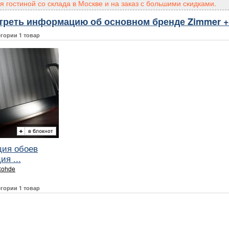
я гостиной со склада в Москве и на заказ с большими скидками.
треть информацию об основном бренде Zimmer +
егории 1 товар
ция обоев
я ...
Rohde
егории 1 товар