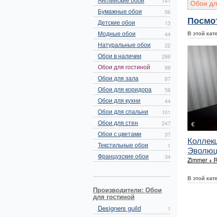
141
Обои дл
Бумажные обои
56
Посмо
Детские обои
13
Модные обои
В этой кат
44
Натуральные обои
22
Обои в наличии
288
Обои для гостиной
98
Обои для зала
87
Обои для коридора
58
Обои для кухни
44
Обои для спальни
101
Обои для стен
247
€
Обои с цветами
37
Коллек
Текстильные обои
1
Эволюци
Французские обои
34
Zimmer + 
В этой кат
Производители: Обои
для гостиной
Designers guild
1