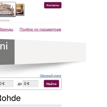
Контакты
борками.
 бренды
Подбор по параметрам
Обычный поиск
до
Найти
Rohde