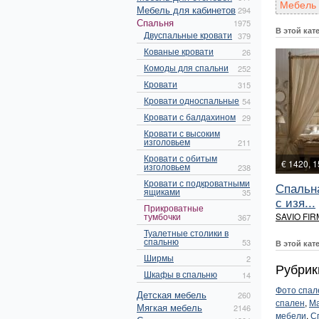
Мебель 
Мебель для кабинетов
294
Спальня
1975
В этой кат
Двуспальные кровати
379
Кованые кровати
26
Комоды для спальни
252
Кровати
315
Кровати односпальные
54
Кровати с балдахином
29
Кровати с высоким
изголовьем
211
Кровати с обитым
€ 1420, 
изголовьем
238
Кровати с подкроватными
Спальн
ящиками
35
с изя...
Прикроватные
тумбочки
SAVIO FIR
367
Туалетные столики в
спальню
53
В этой кат
Ширмы
2
Рубрик
Шкафы в спальню
14
Фото спал
Детская мебель
260
спален
,
Ма
Мягкая мебель
2146
мебели
,
С