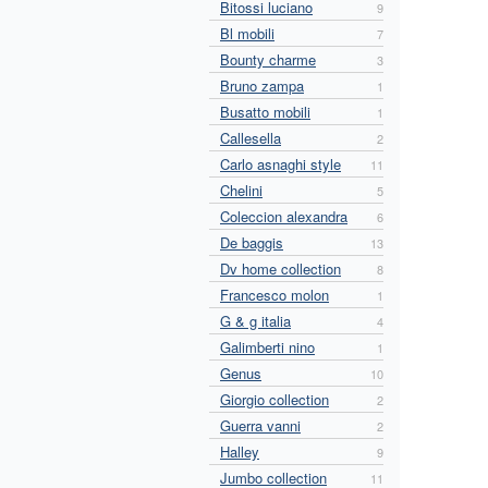
Bitossi luciano
9
Bl mobili
7
Bounty charme
3
Bruno zampa
1
Busatto mobili
1
Callesella
2
Carlo asnaghi style
11
Chelini
5
Coleccion alexandra
6
De baggis
13
Dv home collection
8
Francesco molon
1
G & g italia
4
Galimberti nino
1
Genus
10
Giorgio collection
2
Guerra vanni
2
Halley
9
Jumbo collection
11