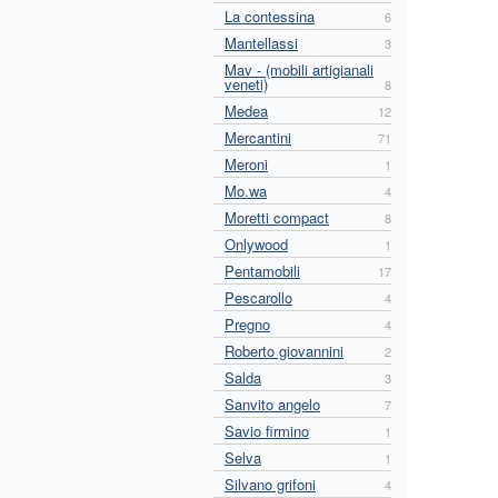
La contessina
6
Mantellassi
3
Mav - (mobili artigianali
veneti)
8
Medea
12
Mercantini
71
Meroni
1
Mo.wa
4
Moretti compact
8
Onlywood
1
Pentamobili
17
Pescarollo
4
Pregno
4
Roberto giovannini
2
Salda
3
Sanvito angelo
7
Savio firmino
1
Selva
1
Silvano grifoni
4