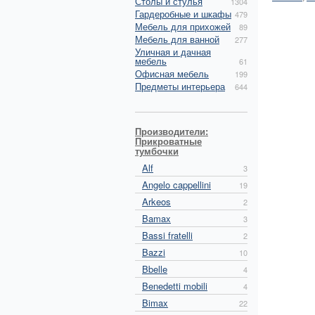
Столы и стулья
1304
Гардеробные и шкафы
479
Мебель для прихожей
89
Мебель для ванной
277
Уличная и дачная
мебель
61
Офисная мебель
199
Предметы интерьера
644
Производители:
Прикроватные
тумбочки
Alf
3
Angelo cappellini
19
Arkeos
2
Bamax
3
Bassi fratelli
2
Bazzi
10
Bbelle
4
Benedetti mobili
4
Bimax
22