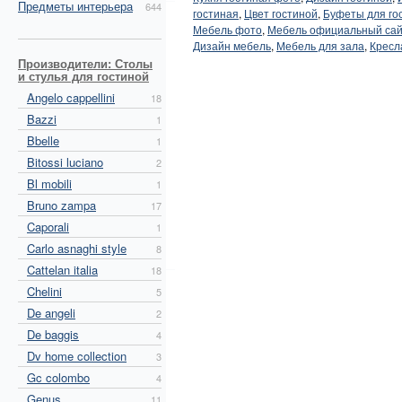
Предметы интерьера
644
гостиная
,
Цвет гостиной
,
Буфеты для го
Мебель фото
,
Мебель официальный са
Дизайн мебель
,
Мебель для зала
,
Кресл
Производители: Столы
и стулья для гостиной
Angelo cappellini
18
Bazzi
1
Bbelle
1
Bitossi luciano
2
Bl mobili
1
Bruno zampa
17
Caporali
1
Carlo asnaghi style
8
Cattelan italia
18
Chelini
5
De angeli
2
De baggis
4
Dv home collection
3
Gc colombo
4
Genus
11