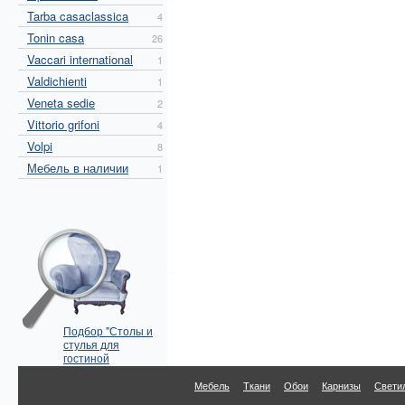
Tarba casaclassica
4
Tonin casa
26
Vaccari international
1
Valdichienti
1
Veneta sedie
2
Vittorio grifoni
4
Volpi
8
Мебель в наличии
1
Подбор "Столы и
стулья для
гостиной
Caporali" по
параметрам
Мебель
Ткани
Обои
Карнизы
Свети