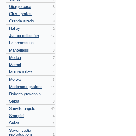
Giorgio casa
8
Giusti portos
2
Grande arredo
8
Halley
2
Jumbo collection
17
La contessina
3
Mantellassi
3
Medea
7
Meroni
2
Misura salotti
4
Mo.wa
3
Modenese gastone
14
Roberto giovannini
2
Salda
3
Sanvito angelo
42
Scappini
4
Selva
1
Seven sedie
reproductions
2