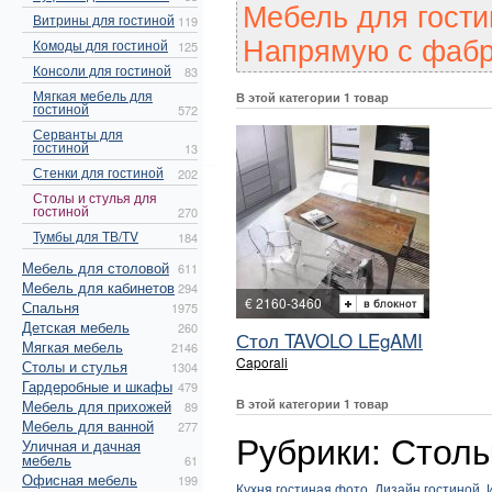
Мебель для гости
Витрины для гостиной
119
Напрямую с фабр
Комоды для гостиной
125
Консоли для гостиной
83
Мягкая мебель для
В этой категории 1 товар
гостиной
572
Серванты для
гостиной
13
Стенки для гостиной
202
Столы и стулья для
гостиной
270
Тумбы для ТВ/TV
184
Мебель для столовой
611
Мебель для кабинетов
294
€ 2160-3460
Спальня
1975
Детская мебель
260
Стол TAVOLO LEgAMI
Мягкая мебель
2146
Caporali
Столы и стулья
1304
Гардеробные и шкафы
479
Мебель для прихожей
В этой категории 1 товар
89
Мебель для ванной
277
Рубрики: Столы
Уличная и дачная
мебель
61
Офисная мебель
199
Кухня гостиная фото
,
Дизайн гостиной
,