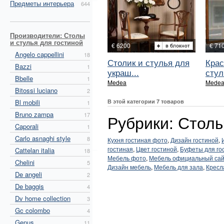
Предметы интерьера
644
Производители: Столы
и стулья для гостиной
€ 6200
€ 71
Angelo cappellini
18
Столик и стулья для
Кра
Bazzi
1
украш...
стул
Bbelle
1
Medea
Mede
Bitossi luciano
2
Bl mobili
В этой категории 7 товаров
1
Bruno zampa
17
Рубрики: Столы
Caporali
1
Carlo asnaghi style
8
Кухня гостиная фото
,
Дизайн гостиной
,
гостиная
,
Цвет гостиной
,
Буфеты для го
Cattelan italia
18
Мебель фото
,
Мебель официальный са
Chelini
5
Дизайн мебель
,
Мебель для зала
,
Кресл
De angeli
2
De baggis
4
Dv home collection
3
Gc colombo
4
Genus
11