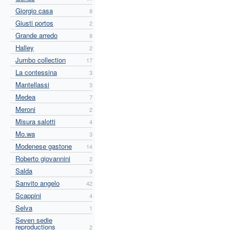
Giorgio casa
8
Giusti portos
2
Grande arredo
8
Halley
2
Jumbo collection
17
La contessina
3
Mantellassi
3
Medea
7
Meroni
2
Misura salotti
4
Mo.wa
3
Modenese gastone
14
Roberto giovannini
2
Salda
3
Sanvito angelo
42
Scappini
4
Selva
1
Seven sedie
reproductions
2