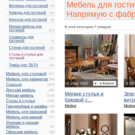
Мебель для гости
Витрины для гостиной
119
Напрямую с фабр
Комоды для гостиной
125
Консоли для гостиной
83
Мягкая мебель для
В этой категории 7 товаров
гостиной
572
Серванты для
гостиной
13
Стенки для гостиной
202
Столы и стулья для
гостиной
270
Тумбы для ТВ/TV
184
Мебель для столовой
611
Мебель для кабинетов
294
€ 2460-2850
€ 19
Спальня
1975
Детская мебель
260
Мягкие стулья и
Элег
Мягкая мебель
2146
боковой с...
витр
Столы и стулья
1304
Medea
Mede
Гардеробные и шкафы
479
Мебель для прихожей
89
Мебель для ванной
277
Уличная и дачная
мебель
61
Офисная мебель
199