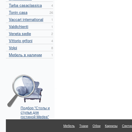
Tarba casaclassica
4
Tonin casa
26
Vaccari international
1
Valdichienti
1
Veneta sedie
2
Vittorio grifoni
4
Volpi
8
Мебель в наличии
1
Подбор "Столы и
стулья для
гостиной Medea"
по параметрам
Мебель
Ткани
Обои
Карнизы
Свети