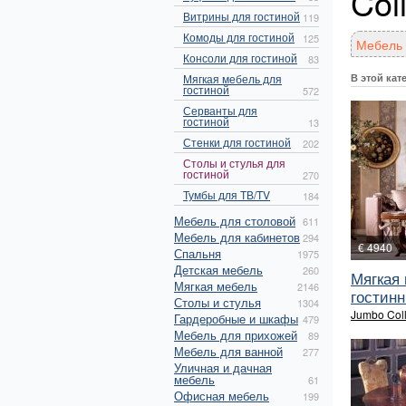
Col
Витрины для гостиной
119
Комоды для гостиной
125
Мебель 
Консоли для гостиной
83
Мягкая мебель для
В этой кат
гостиной
572
Серванты для
гостиной
13
Стенки для гостиной
202
Столы и стулья для
гостиной
270
Тумбы для ТВ/TV
184
Мебель для столовой
611
Мебель для кабинетов
294
€ 4940
Спальня
1975
Детская мебель
260
Мягкая
Мягкая мебель
2146
гостинн.
Столы и стулья
1304
Jumbo Coll
Гардеробные и шкафы
479
Мебель для прихожей
89
Мебель для ванной
277
Уличная и дачная
мебель
61
Офисная мебель
199