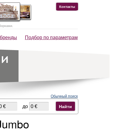
Контакты
борками.
 бренды
Подбор по параметрам
Обычный поиск
до
Найти
 Jumbo