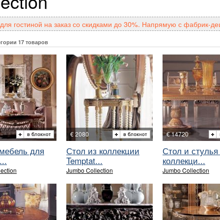
lection
для гостиной на заказ со скидками до 30%. Напрямую с фабрик-де
егории 17 товаров
€ 2080
€ 14720
 мебель для
Стол из коллекции
Стол и стулья
..
Temptat...
коллекци...
ection
Jumbo Collection
Jumbo Collection