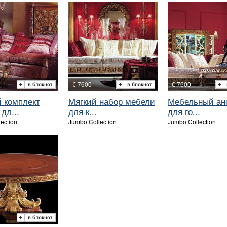
€ 7600
€ 7600
 комплект
Мягкий набор мебели
Мебельный ан
дл...
для к...
для го...
ection
Jumbo Collection
Jumbo Collection