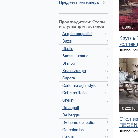
Предметы интерьера
644
Производители: Столы
и стулья для гостиной
€ 8995
Angelo cappellini
18
Круглый
Bazzi
1
коллекц
Bbelle
1
Jumbo Coll
Bitossi luciano
2
Bl mobili
1
Bruno zampa
17
Caporali
1
Carlo asnaghi style
8
Cattelan italia
18
Chelini
5
De angeli
2
€ 22230
De baggis
4
Стол и
Dv home collection
3
REGENC
Gc colombo
4
Jumbo Coll
Genus
11