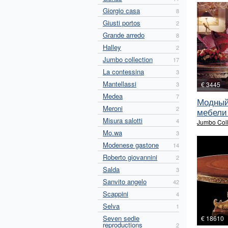
Giorgio casa
8
Giusti portos
2
Grande arredo
8
Halley
2
Jumbo collection
17
La contessina
3
Mantellassi
3
€ 3445
Medea
7
Модный
Meroni
2
мебели 
Misura salotti
4
Jumbo Coll
Mo.wa
3
Modenese gastone
14
Roberto giovannini
2
Salda
3
Sanvito angelo
42
Scappini
4
Selva
1
Seven sedie
€ 18610
reproductions
2