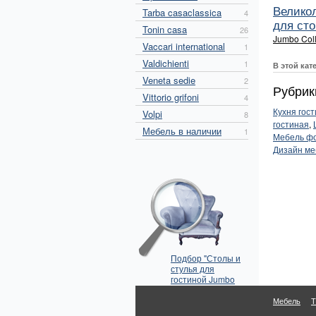
Велико
Tarba casaclassica
4
для сто.
Tonin casa
26
Jumbo Coll
Vaccari international
1
Valdichienti
1
В этой кат
Veneta sedie
2
Рубрик
Vittorio grifoni
4
Кухня гос
Volpi
8
гостиная
,
Мебель в наличии
1
Мебель ф
Дизайн ме
Подбор "Столы и
стулья для
гостиной Jumbo
Collection" по
параметрам
Мебель
Т