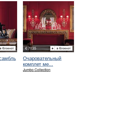
€ 7135
самбль
Очаровательный
комплет ме...
Jumbo Collection