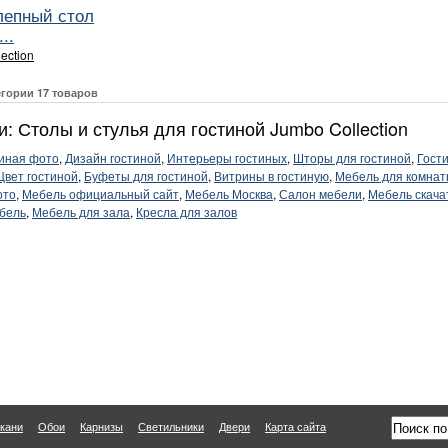
лепный стол
..
ection
егории 17 товаров
и: Столы и стулья для гостиной Jumbo Collection
тиная фото
,
Дизайн гостиной
,
Интерьеры гостиных
,
Шторы для гостиной
,
Гост
Цвет гостиной
,
Буфеты для гостиной
,
Витрины в гостиную
,
Мебель для комна
ото
,
Мебель официальный сайт
,
Мебель Москва
,
Салон мебели
,
Мебель скача
бель
,
Мебель для зала
,
Кресла для залов
кани
Обои
Карнизы
Светильники
Двери
Карта сайта