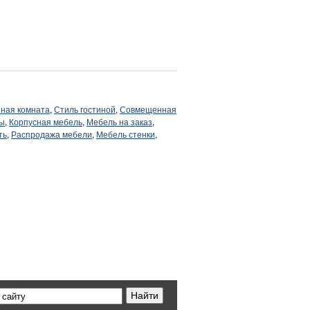
иная комната
,
Стиль гостиной
,
Совмещенная
ты
,
Корпусная мебель
,
Мебель на заказ
,
ть
,
Распродажа мебели
,
Мебель стенки
,