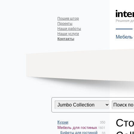
Пошив штор
Решения дл
Проекты
Наши работы
Наши услуги
Мебель
Контакты
Сто
Кухни
350
Мебель для гостиных
1601
Буфеты для гостиной
33