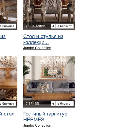
€ 3340-3835
 из
Стол и стулья из
коллекци...
Jumbo Collection
€ 13465
й стол
Гостиный гарнитур
HERMES ...
Jumbo Collection