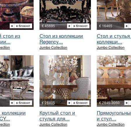
€ 45695
€ 16465
 стол из
Стол из коллекции
Стол и стулья
ии...
Regency...
коллекци...
ection
Jumbo Collection
Jumbo Collection
€ 28405
€ 2845-3050
з коллекции
Круглый стол и
Прямоугольны
Y...
стулья для...
и стул...
ection
Jumbo Collection
Jumbo Collection