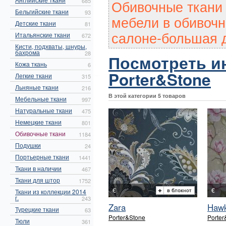
Обивочные ткани 
685
Бельгийские ткани
93
мебели в обивочн
Детские ткани
81
салоне-большая д
Итальянские ткани
672
Кисти, подхваты, шнуры,
бахрома
28
Посмотреть и
Кожа ткань
6
Porter&Stone
Легкие ткани
315
Льняные ткани
216
В этой категории 5 товаров
Мебельные ткани
997
Натуральные ткани
475
Немецкие ткани
801
Обивочные ткани
1184
Подушки
24
Портьерные ткани
1441
Ткани в наличии
467
Ткани для штор
1752
€
€
Ткани из коллекции 2014
г.
243
Zara
Haw
Турецкие ткани
63
Porter&Stone
Porter
Тюли
361