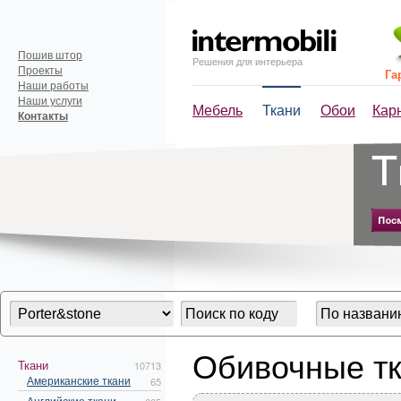
Пошив штор
Решения для интерьера
Проекты
Га
Наши работы
Наши услуги
Мебель
Ткани
Обои
Кар
Контакты
Обивочные тк
Ткани
10713
Американские ткани
65
Английские ткани