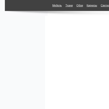
Porter&Stone" по
параметрам
Мебель
Ткани
Обои
Карнизы
Свети