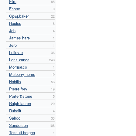
Etro
85
Fr-one
9
Gp&j.baker
22
Houles
6
Jab
4
James hare
1
Jero
1
Lelievre
36
Loris zanca
248
Morris&co
1
Mulberry home
19
Nobilis
56
Pierre frey
19
Porter&stone
5
Ralph lauren
20
Rubelli
4
Sahco
33
Sanderson
106
Tessuti bergna
1