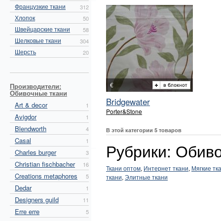
Французкие ткани
312
Хлопок
50
Швейцарские ткани
58
Шелковые ткани
304
Шерсть
20
€
Производители:
Обивочные ткани
Bridgewater
Art & decor
1
Porter&Stone
Avigdor
1
Blendworth
4
В этой категории 5 товаров
Casal
1
Рубрики: Обиво
Charles burger
3
Christian fischbacher
16
Ткани оптом
,
Интернет ткани
,
Мягкие тк
Creations metaphores
5
ткани
,
Элитные ткани
Dedar
1
Designers guild
11
Erre erre
5